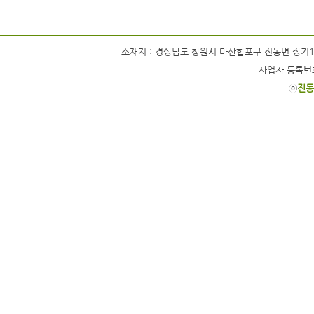
소재지 : 경상남도 창원시 마산합포구 진동면 장기1길 63 / 
사업자 등록번호 
ⓒ
진동