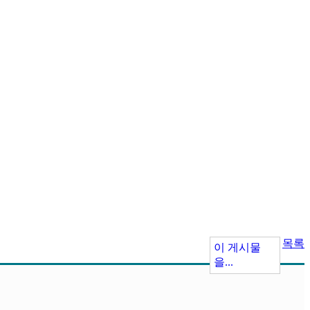
목록
이 게시물
을...