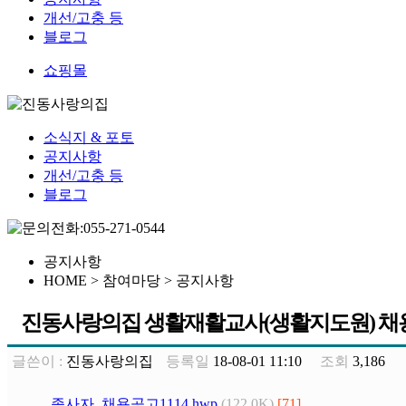
개선/고충 등
블로그
쇼핑몰
소식지 & 포토
공지사항
개선/고충 등
블로그
공지사항
HOME > 참여마당 >
공지사항
진동사랑의집 생활재활교사(생활지도원) 채용
글쓴이 :
진동사랑의집
등록일
18-08-01 11:10
조회
3,186
종사자_채용공고1114.hwp
(122.0K)
[71]