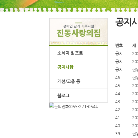
공지
번호
제
소식지 & 포토
공지
2
공지
2
공지사항
공지
진
46
진
개선/고충 등
45
2
44
2
블로그
43
20
42
2
41
2
40
20
39
진