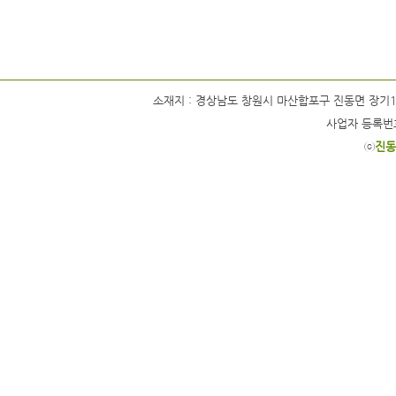
소재지 : 경상남도 창원시 마산합포구 진동면 장기1길 63 / 
사업자 등록번호 
ⓒ
진동